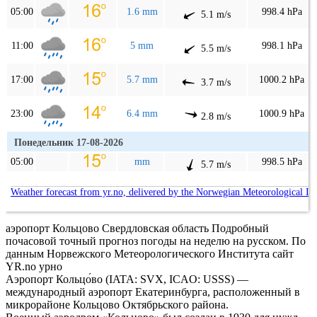
05:00
1.6 mm
998.4 hPa
5.1 m/s
11:00
5 mm
998.1 hPa
5.5 m/s
17:00
5.7 mm
1000.2 hPa
3.7 m/s
23:00
6.4 mm
1000.9 hPa
2.8 m/s
Понедельник 17-08-2026
05:00
mm
998.5 hPa
5.7 m/s
Weather forecast from yr.no, delivered by the Norwegian Meteorological In
аэропорт Кольцово Свердловская область Подробный
почасовой точный прогноз погоды на неделю на русском. По
данным Норвежского Метеорологического Института сайт
YR.no урно
Аэропорт Кольцо́во (IATA: SVX, ICAO: USSS) —
международный аэропорт Екатеринбурга, расположенный в
микрорайоне Кольцово Октябрьского района.