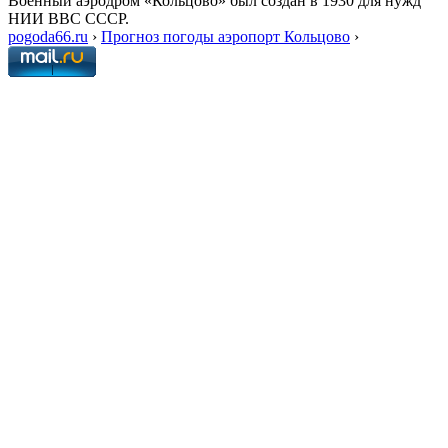
Военный аэродром «Кольцово» был создан в 1930 для нужд
НИИ ВВС СССР.
pogoda66.ru
›
Прогноз погоды аэропорт Кольцово
›