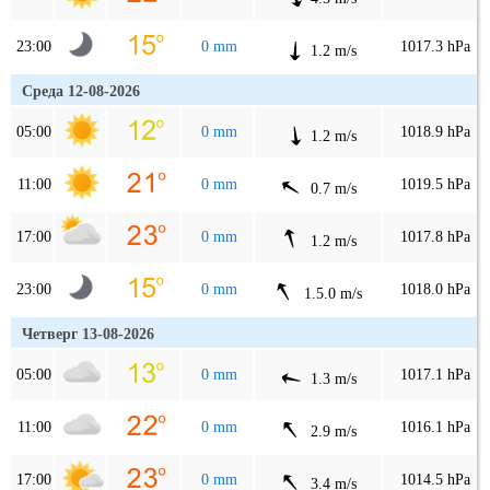
23:00
0 mm
1017.3 hPa
1.2 m/s
Среда 12-08-2026
05:00
0 mm
1018.9 hPa
1.2 m/s
11:00
0 mm
1019.5 hPa
0.7 m/s
17:00
0 mm
1017.8 hPa
1.2 m/s
23:00
0 mm
1018.0 hPa
1.5.0 m/s
Четверг 13-08-2026
05:00
0 mm
1017.1 hPa
1.3 m/s
11:00
0 mm
1016.1 hPa
2.9 m/s
17:00
0 mm
1014.5 hPa
3.4 m/s