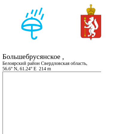
Большебрусянское ,
Белоярский район Свердловская область,
56.6° N, 61.24° E 214 m