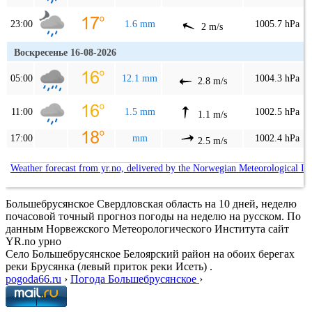
23:00
1.6 mm
1005.7 hPa
2 m/s
Воскресенье 16-08-2026
05:00
12.1 mm
1004.3 hPa
2.8 m/s
11:00
1.5 mm
1002.5 hPa
1.1 m/s
17:00
mm
1002.4 hPa
2.5 m/s
Weather forecast from yr.no, delivered by the Norwegian Meteorological In
Большебрусянское Свердловская область на 10 дней, неделю
почасовой точный прогноз погоды на неделю на русском. По
данным Норвежского Метеорологического Института сайт
YR.no урно
Село Большебрусянское Белоярский район на обоих берегах
реки Брусянка (левый приток реки Исеть) .
pogoda66.ru
›
Погода Большебрусянское
›