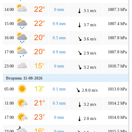
14:00
0 mm
1007.3 hPa
3.1 m/s
15:00
0.9 mm
1007.4 hPa
3.7 m/s
16:00
0.5 mm
1007.8 hPa
3.6 m/s
17:00
0.9 mm
1007.8 hPa
2.9 m/s
23:00
0 mm
1010.7 hPa
3.2 m/s
Вторник 11-08-2026
05:00
0.1 mm
1013.0 hPa
2.8.0 m/s
11:00
0.3 mm
1014.2 hPa
3.2 m/s
17:00
0 mm
1014.0 hPa
2.0 m/s
23:00
0 mm
1015.5 hPa