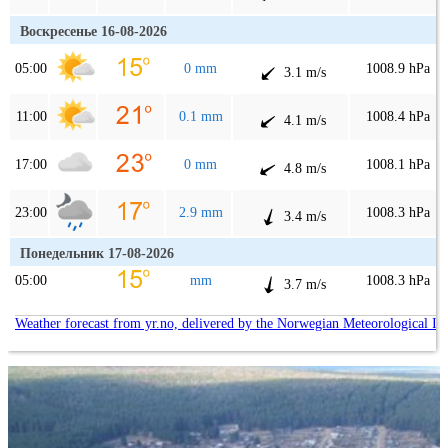
Воскресенье 16-08-2026
05:00
0 mm
1008.9 hPa
3.1 m/s
11:00
0.1 mm
1008.4 hPa
4.1 m/s
17:00
0 mm
1008.1 hPa
4.8 m/s
23:00
2.9 mm
1008.3 hPa
3.4 m/s
Понедельник 17-08-2026
05:00
mm
1008.3 hPa
3.7 m/s
Weather forecast from yr.no, delivered by the Norwegian Meteorological In