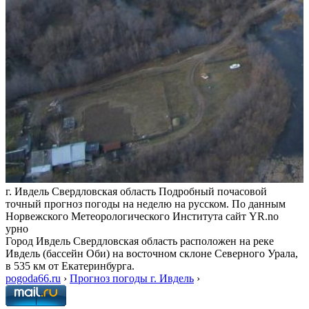
г. Ивдель Свердловская область Подробный почасовой
точный прогноз погоды на неделю на русском. По данным
Норвежского Метеорологического Института сайт YR.no
урно
Город Ивдель Свердловская область расположен на реке
Ивдель (бассейн Оби) на восточном склоне Северного Урала,
в 535 км от Екатеринбурга.
pogoda66.ru
›
Прогноз погоды г. Ивдель
›