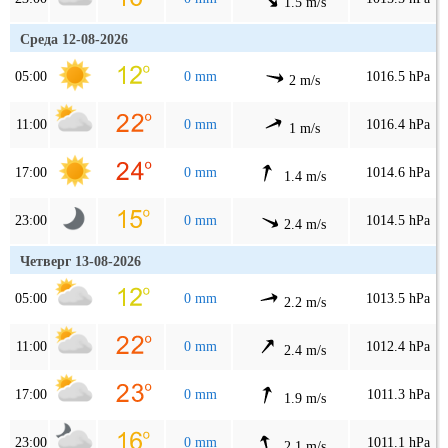
1.5 m/s
Среда 12-08-2026
05:00
0 mm
1016.5 hPa
2 m/s
11:00
0 mm
1016.4 hPa
1 m/s
17:00
0 mm
1014.6 hPa
1.4 m/s
23:00
0 mm
1014.5 hPa
2.4 m/s
Четверг 13-08-2026
05:00
0 mm
1013.5 hPa
2.2 m/s
11:00
0 mm
1012.4 hPa
2.4 m/s
17:00
0 mm
1011.3 hPa
1.9 m/s
23:00
0 mm
1011.1 hPa
2.1 m/s