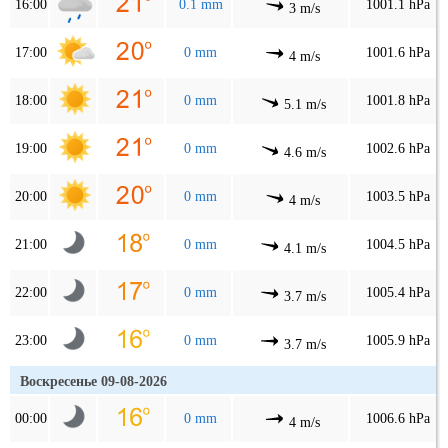
16:00
0.1 mm
1001.1 hPa
3 m/s
17:00
0 mm
1001.6 hPa
4 m/s
18:00
0 mm
1001.8 hPa
5.1 m/s
19:00
0 mm
1002.6 hPa
4.6 m/s
20:00
0 mm
1003.5 hPa
4 m/s
21:00
0 mm
1004.5 hPa
4.1 m/s
22:00
0 mm
1005.4 hPa
3.7 m/s
23:00
0 mm
1005.9 hPa
3.7 m/s
Воскресенье 09-08-2026
00:00
0 mm
1006.6 hPa
4 m/s