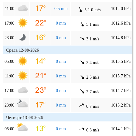
11:00
0.5 mm
1012.0 hPa
5.1.0 m/s
17:00
0 mm
1012.6 hPa
5.1 m/s
23:00
0 mm
1014.8 hPa
3.1 m/s
Среда 12-08-2026
05:00
0 mm
1015.5 hPa
3.4 m/s
11:00
0 mm
1015.7 hPa
2.5 m/s
17:00
0 mm
1014.7 hPa
2.7 m/s
23:00
0 mm
1015.2 hPa
0.7 m/s
Четверг 13-08-2026
05:00
0 mm
1014.1 hPa
0.3 m/s