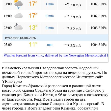
11:00
1 mm
1002.6 hPa
2.8 m/s
17:00
0 mm
1002.6 hPa
2.9 m/s
23:00
0 mm
1003.3 hPa
3.2 m/s
Вторник 18-08-2026
05:00
mm
1004.3 hPa
3.3 m/s
Weather forecast from yr.no, delivered by the Norwegian Meteorological In
г. Каменск-Уральский Свердловская область Подробный
почасовой точный прогноз погоды на неделю на русском. По
данным Норвежского Метеорологического Института сайт
YR.no урно
Город Каменск-Уральский расположен в равнинной части
восточного склона Среднего Урала на границе с Сибирью у
слияния рек Каменки и Исети, в 96 километрах к юго-востоку
от Екатеринбурга. Река Исеть делит город на два
административных района: Синарский и Красногорский. В
черте города в Исеть впадает река Каменка, образуя при