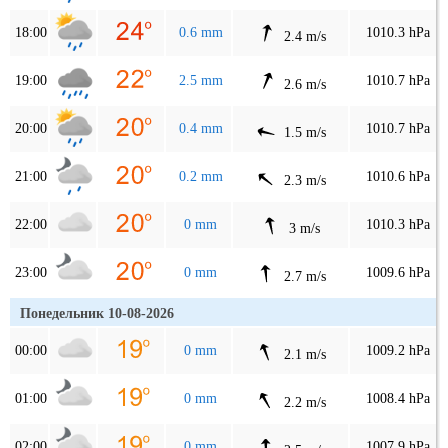
18:00
0.6 mm
1010.3 hPa
2.4 m/s
19:00
2.5 mm
1010.7 hPa
2.6 m/s
20:00
0.4 mm
1010.7 hPa
1.5 m/s
21:00
0.2 mm
1010.6 hPa
2.3 m/s
22:00
0 mm
1010.3 hPa
3 m/s
23:00
0 mm
1009.6 hPa
2.7 m/s
Понедельник 10-08-2026
00:00
0 mm
1009.2 hPa
2.1 m/s
01:00
0 mm
1008.4 hPa
2.2 m/s
02:00
0 mm
1007.9 hPa