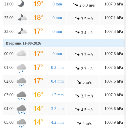
21:00
0 mm
1007.0 hPa
2.8.0 m/s
22:00
0 mm
1007.1 hPa
3.5 m/s
23:00
0 mm
1007.3 hPa
3.4 m/s
Вторник 11-08-2026
00:00
0 mm
1007.6 hPa
3.2 m/s
01:00
0.2 mm
1007.6 hPa
2.7 m/s
02:00
0.4 mm
1007.6 hPa
3 m/s
03:00
1.5 mm
1007.9 hPa
3.7 m/s
04:00
3.2 mm
1008.6 hPa
4.5 m/s
05:00
4.2 mm
1008.9 hPa
4 m/s