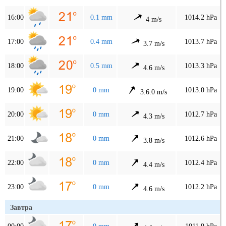
16:00
0.1 mm
1014.2 hPa
4 m/s
17:00
0.4 mm
1013.7 hPa
3.7 m/s
18:00
0.5 mm
1013.3 hPa
4.6 m/s
19:00
0 mm
1013.0 hPa
3.6.0 m/s
20:00
0 mm
1012.7 hPa
4.3 m/s
21:00
0 mm
1012.6 hPa
3.8 m/s
22:00
0 mm
1012.4 hPa
4.4 m/s
23:00
0 mm
1012.2 hPa
4.6 m/s
Завтра