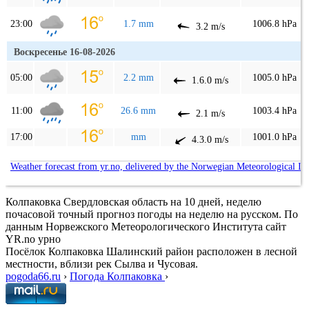
23:00
1.7 mm
1006.8 hPa
3.2 m/s
Воскресенье 16-08-2026
05:00
2.2 mm
1005.0 hPa
1.6.0 m/s
11:00
26.6 mm
1003.4 hPa
2.1 m/s
17:00
mm
1001.0 hPa
4.3.0 m/s
Weather forecast from yr.no, delivered by the Norwegian Meteorological In
Колпаковка Свердловская область на 10 дней, неделю
почасовой точный прогноз погоды на неделю на русском. По
данным Норвежского Метеорологического Института сайт
YR.no урно
Посёлок Колпаковка Шалинский район расположен в лесной
местности, вблизи рек Сылва и Чусовая.
pogoda66.ru
›
Погода Колпаковка
›