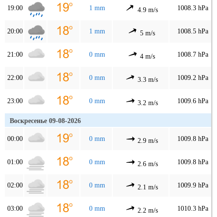
19:00
1 mm
1008.3 hPa
4.9 m/s
20:00
1 mm
1008.5 hPa
5 m/s
21:00
0 mm
1008.7 hPa
4 m/s
22:00
0 mm
1009.2 hPa
3.3 m/s
23:00
0 mm
1009.6 hPa
3.2 m/s
Воскресенье 09-08-2026
00:00
0 mm
1009.8 hPa
2.9 m/s
01:00
0 mm
1009.8 hPa
2.6 m/s
02:00
0 mm
1009.9 hPa
2.1 m/s
03:00
0 mm
1010.3 hPa
2.2 m/s