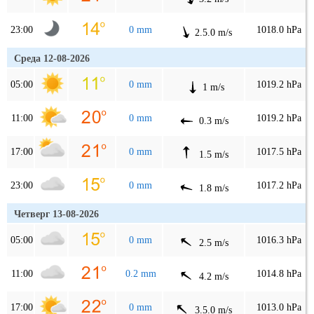
23:00
0 mm
1018.0 hPa
2.5.0 m/s
Среда 12-08-2026
05:00
0 mm
1019.2 hPa
1 m/s
11:00
0 mm
1019.2 hPa
0.3 m/s
17:00
0 mm
1017.5 hPa
1.5 m/s
23:00
0 mm
1017.2 hPa
1.8 m/s
Четверг 13-08-2026
05:00
0 mm
1016.3 hPa
2.5 m/s
11:00
0.2 mm
1014.8 hPa
4.2 m/s
17:00
0 mm
1013.0 hPa
3.5.0 m/s