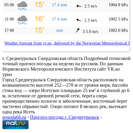
05:00
17.4 mm
1004.8 hPa
2.5 m/s
11:00
17.4 mm
1002.5 hPa
2.3 m/s
17:00
mm
1002.0 hPa
3.5.0 m/s
Weather forecast from yr.no, delivered by the Norwegian Meteorological In
г. Среднеуральск Свердловская область Подробный почасовой
точный прогноз погоды на неделю на русском. По данным
Норвежского Метеорологического Института сайт YR.no
урно
Город Среднеуральск Свердловская область расположен на
возвышенности высотой 252—278 м от уровня моря, бассейн
стока вод — озеро Исетское площадью 25 км² и глубиной до 6
м, остаточное от древней речной сети, берега озера
преимущественно пологие и заболоченные, восточный берег
частично обрывистый. Озеро питают 8 мелких рек, вытекает
одна река Исеть
pogoda66.ru
›
Прогноз погоды г. Среднеуральск
›