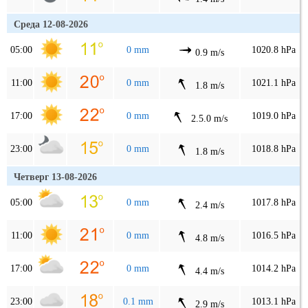
Среда 12-08-2026
05:00
0 mm
1020.8 hPa
0.9 m/s
11:00
0 mm
1021.1 hPa
1.8 m/s
17:00
0 mm
1019.0 hPa
2.5.0 m/s
23:00
0 mm
1018.8 hPa
1.8 m/s
Четверг 13-08-2026
05:00
0 mm
1017.8 hPa
2.4 m/s
11:00
0 mm
1016.5 hPa
4.8 m/s
17:00
0 mm
1014.2 hPa
4.4 m/s
23:00
0.1 mm
1013.1 hPa
2.9 m/s