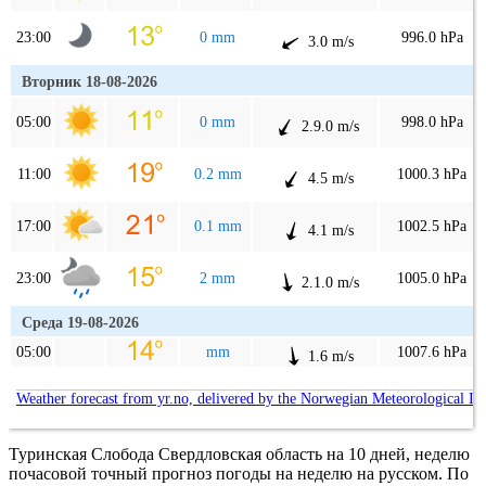
23:00
0 mm
996.0 hPa
3.0 m/s
Вторник 18-08-2026
05:00
0 mm
998.0 hPa
2.9.0 m/s
11:00
0.2 mm
1000.3 hPa
4.5 m/s
17:00
0.1 mm
1002.5 hPa
4.1 m/s
23:00
2 mm
1005.0 hPa
2.1.0 m/s
Среда 19-08-2026
05:00
mm
1007.6 hPa
1.6 m/s
Weather forecast from yr.no, delivered by the Norwegian Meteorological In
Туринская Слобода Свердловская область на 10 дней, неделю
почасовой точный прогноз погоды на неделю на русском. По