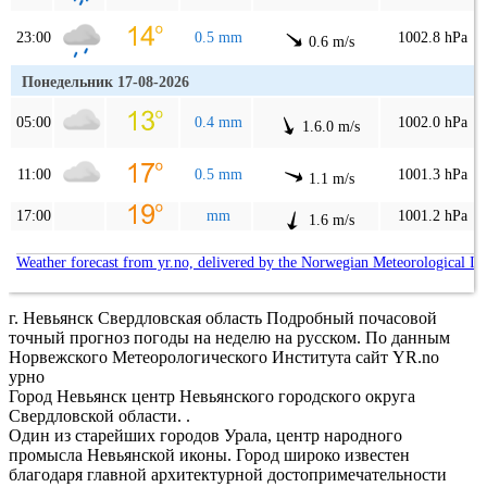
23:00
0.5 mm
1002.8 hPa
0.6 m/s
Понедельник 17-08-2026
05:00
0.4 mm
1002.0 hPa
1.6.0 m/s
11:00
0.5 mm
1001.3 hPa
1.1 m/s
17:00
mm
1001.2 hPa
1.6 m/s
Weather forecast from yr.no, delivered by the Norwegian Meteorological In
г. Невьянск Свердловская область Подробный почасовой
точный прогноз погоды на неделю на русском. По данным
Норвежского Метеорологического Института сайт YR.no
урно
Город Невьянск центр Невьянского городского округа
Свердловской области. .
Один из старейших городов Урала, центр народного
промысла Невьянской иконы. Город широко известен
благодаря главной архитектурной достопримечательности