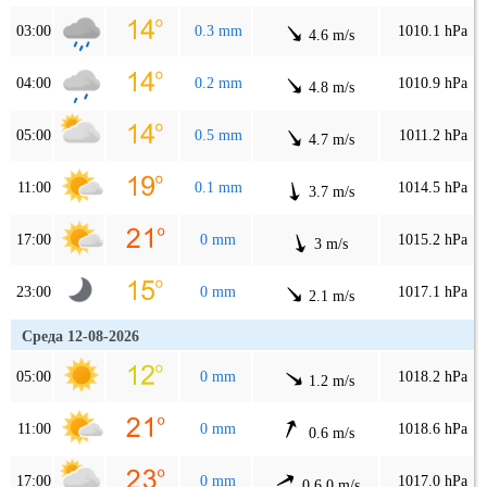
03:00
0.3 mm
1010.1 hPa
4.6 m/s
04:00
0.2 mm
1010.9 hPa
4.8 m/s
05:00
0.5 mm
1011.2 hPa
4.7 m/s
11:00
0.1 mm
1014.5 hPa
3.7 m/s
17:00
0 mm
1015.2 hPa
3 m/s
23:00
0 mm
1017.1 hPa
2.1 m/s
Среда 12-08-2026
05:00
0 mm
1018.2 hPa
1.2 m/s
11:00
0 mm
1018.6 hPa
0.6 m/s
17:00
0 mm
1017.0 hPa
0.6.0 m/s