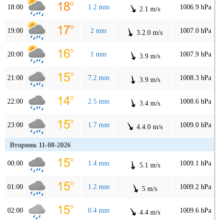
18:00
1.2 mm
1006.9 hPa
2.1 m/s
19:00
2 mm
1007.0 hPa
3.2.0 m/s
20:00
1 mm
1007.9 hPa
3.9 m/s
21:00
7.2 mm
1008.3 hPa
3.9 m/s
22:00
2.5 mm
1008.6 hPa
3.4 m/s
23:00
1.7 mm
1009.0 hPa
4.4.0 m/s
Вторник 11-08-2026
00:00
1.4 mm
1009.1 hPa
5.1 m/s
01:00
1.2 mm
1009.2 hPa
5 m/s
02:00
0.4 mm
1009.6 hPa
4.4 m/s