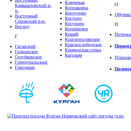
Восточный
Ключевая
О
Камышловский р-
Колпаковка
н.
Коптелово
Обуховс
Восточный
Костино
Серовский р-н.
Косулино
П
Восход
Кочнёвское
Кошай
Петрока
Г
Краснополянское
Краснослободское
Первоу
Гагарский
Кривенская сопка
Галкинское
Кытлым
Голубковское
Покров
Горноуральский
Городище
Полевс