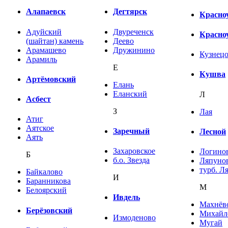
Алапаевск
Дегтярск
Красно
Адуйский
Двуреченск
Красно
(шайтан) камень
Деево
Арамашево
Дружинино
Кузнец
Арамиль
Е
Кушва
Артёмовский
Елань
Еланский
Л
Асбест
З
Лая
Атиг
Аятское
Заречный
Лесной
Аять
Захаровское
Логино
Б
б.о. Звезда
Ляпуно
турб. Л
Байкалово
И
Баранникова
М
Белоярский
Ивдель
Махнёв
Берёзовский
Михайл
Измоденово
Мугай