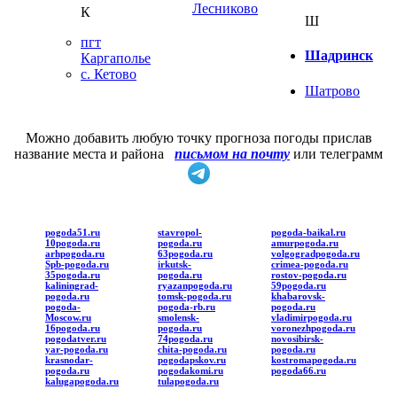
Лесниково
К
Ш
пгт
Шадринск
Каргаполье
с. Кетово
Шатрово
Можно добавить любую точку прогноза погоды прислав
название места и района
письмом на почту
или телеграмм
pogoda51.ru
stavropol-
pogoda-baikal.ru
10pogoda.ru
pogoda.ru
amurpogoda.ru
arhpogoda.ru
63pogoda.ru
volgogradpogoda.ru
Spb-pogoda.ru
irkutsk-
crimea-pogoda.ru
35pogoda.ru
pogoda.ru
rostov-pogoda.ru
kaliningrad-
ryazanpogoda.ru
59pogoda.ru
pogoda.ru
tomsk-pogoda.ru
khabarovsk-
pogoda-
pogoda-rb.ru
pogoda.ru
Moscow.ru
smolensk-
vladimirpogoda.ru
16pogoda.ru
pogoda.ru
voronezhpogoda.ru
pogodatver.ru
74pogoda.ru
novosibirsk-
yar-pogoda.ru
chita-pogoda.ru
pogoda.ru
krasnodar-
pogodapskov.ru
kostromapogoda.ru
pogoda.ru
pogodakomi.ru
pogoda66.ru
kalugapogoda.ru
tulapogoda.ru