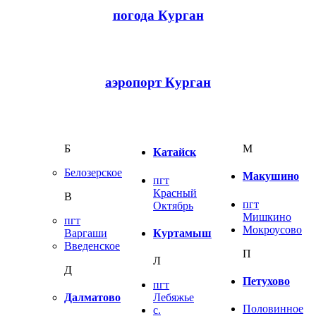
погода Курган
аэропорт Курган
Б
М
Катайск
Белозерское
Макушино
пгт
Красный
В
пгт
Октябрь
Мишкино
пгт
Мокроусово
Куртамыш
Варгаши
Введенское
П
Л
Д
Петухово
пгт
Лебяжье
Далматово
Половинное
с.