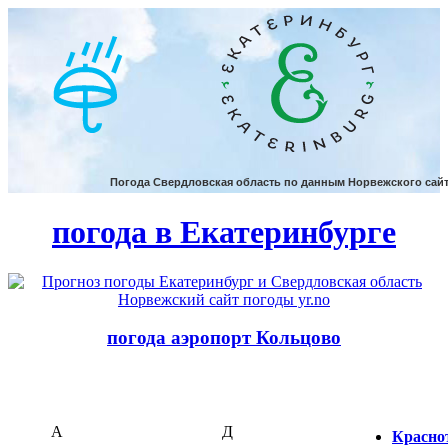
погода в Екатеринбурге
погода аэропорт Кольцово
А
Д
Красно