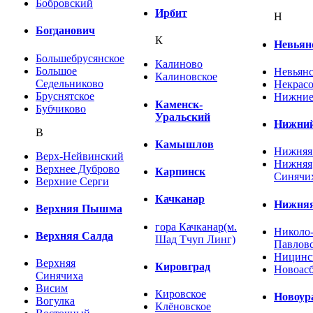
Бобровский
Ирбит
Н
Богданович
К
Невьян
Большебрусянское
Калиново
Большое
Невьянс
Калиновское
Седельниково
Некрас
Бруснятское
Нижние
Каменск-
Бубчиково
Уральский
Нижний
В
Камышлов
Нижняя
Верх-Нейвинский
Нижняя
Верхнее Дуброво
Карпинск
Синячи
Верхние Серги
Качканар
Нижняя
Верхняя Пышма
гора Качканар(м.
Николо
Верхняя Салда
Шад Тчуп Линг)
Павловс
Ницинс
Верхняя
Кировград
Новоасб
Синячиха
Висим
Кировское
Новоур
Вогулка
Клёновское